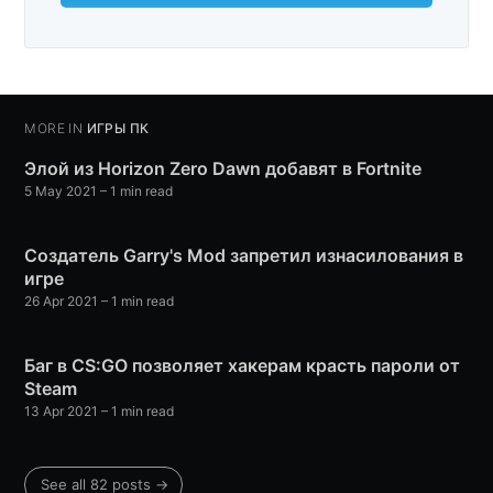
MORE IN
ИГРЫ ПК
Элой из Horizon Zero Dawn добавят в Fortnite
5 May 2021
– 1 min read
Создатель Garry's Mod запретил изнасилования в
игре
26 Apr 2021
– 1 min read
Баг в CS:GO позволяет хакерам красть пароли от
Steam
13 Apr 2021
– 1 min read
See all 82 posts →