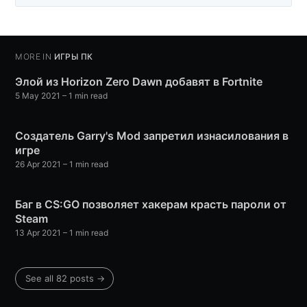
MORE IN
ИГРЫ ПК
Элой из Horizon Zero Dawn добавят в Fortnite
5 May 2021
– 1 min read
Создатель Garry's Mod запретил изнасилования в
игре
26 Apr 2021
– 1 min read
Баг в CS:GO позволяет хакерам красть пароли от
Steam
13 Apr 2021
– 1 min read
See all 82 posts →