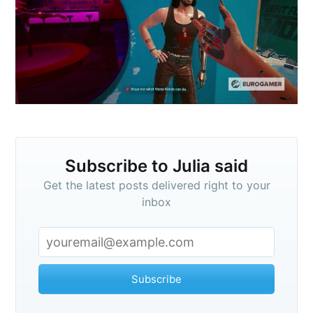
Subscribe to
Julia said
Stay up to date! Get all the latest &
greatest posts delivered straight to
Subscribe to Julia said
your inbox
Get the latest posts delivered right to your
inbox
Subscribe
Subscribe