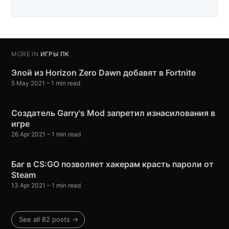
MORE IN
ИГРЫ ПК
Элой из Horizon Zero Dawn добавят в Fortnite
5 May 2021
– 1 min read
Создатель Garry's Mod запретил изнасилования в
игре
26 Apr 2021
– 1 min read
Баг в CS:GO позволяет хакерам красть пароли от
Steam
13 Apr 2021
– 1 min read
See all 82 posts →